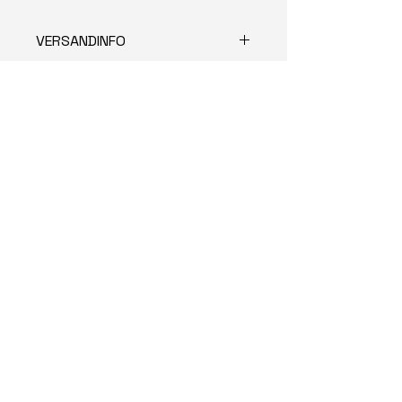
VERSANDINFO
Versand 4,95 €
Öffnungszeiten
Montag bis Freitag 13:00 - 19:00 Uhr
Samstag 10:00 - 16:00 Uhr
Kontakt
System Aquaristik Bernd Böge
Altonaer Straße 350
25469 Halstenbek
+49 (0) 4101 7898580